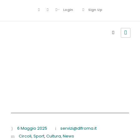
Login
Sign Up
Sport
6 Maggio 2025
servizi@dlfroma.it
Circoli
,
Sport
,
Cultura
,
News