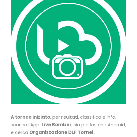
A torneo iniziato
, per risultati, classifica e info,
scarica l’App.
Live Bomber
, sia per Ios che Android,
e cerca
Organizzazione DLF Tornei.