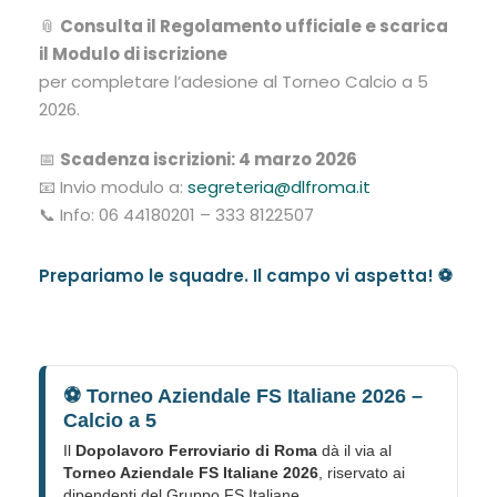
📎
Consulta il Regolamento ufficiale e scarica
il Modulo di iscrizione
per completare l’adesione al Torneo Calcio a 5
2026.
📅
Scadenza iscrizioni: 4 marzo 2026
📧 Invio modulo a:
segreteria@dlfroma.it
📞 Info: 06 44180201 – 333 8122507
Prepariamo le squadre. Il campo vi aspetta! ⚽
⚽ Torneo Aziendale FS Italiane 2026 –
Calcio a 5
Il
Dopolavoro Ferroviario di Roma
dà il via al
Torneo Aziendale FS Italiane 2026
, riservato ai
dipendenti del Gruppo FS Italiane.