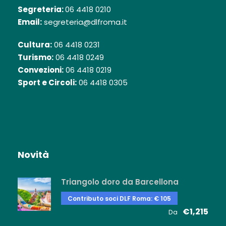
Segreteria:
06 4418 0210
Email:
segreteria@dlfroma.it
Cultura:
06 4418 0231
Turismo:
06 4418 0249
Convezioni:
06 4418 0219
Sport e Circoli:
06 4418 0305
Novità
Triangolo doro da Barcellona
Contributo soci DLF Roma: € 105
€1,215
Da