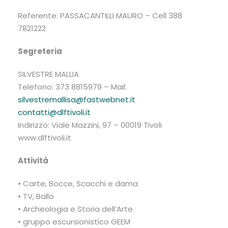
Referente: PASSACANTILLI MAURO – Cell 388
7821222
Segreteria
SILVESTRE MALLIA
Telefono: 373 8815979 – Mail:
silvestremallisa@fastwebnet.it
contatti@dlftivoli.it
Indirizzo: Viale Mazzini, 97 – 00019 Tivoli
www.dlftivoli.it
Attività
• Carte, Bocce, Scacchi e dama
• TV, Ballo
• Archeologia e Storia dell’Arte
• gruppo escursionistico GEEM