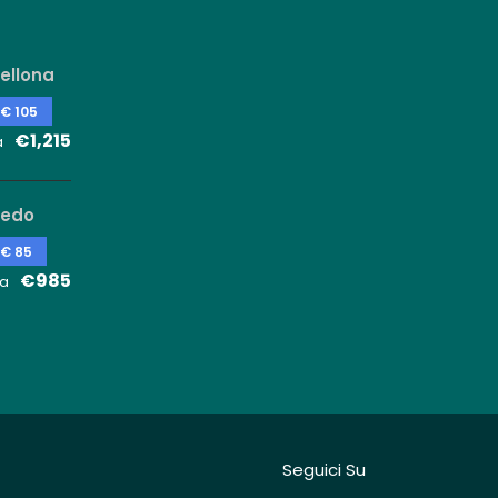
ellona
 € 105
€1,215
a
ledo
 € 85
€985
a
Seguici Su