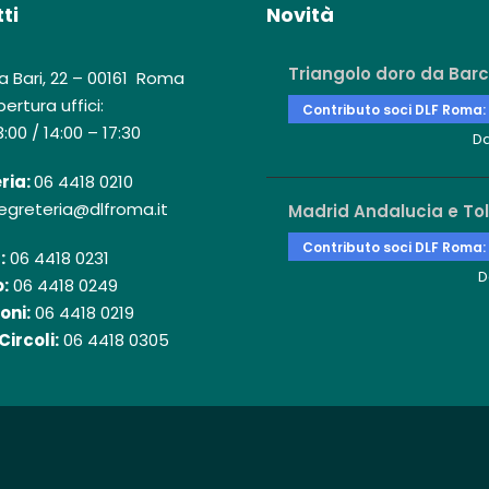
ti
Novità
Triangolo doro da Barc
a Bari, 22 – 00161 Roma
ertura uffici:
Contributo soci DLF Roma:
3:00 / 14:00 – 17:30
D
ria:
06 4418 0210
egreteria@dlfroma.it
Madrid Andalucia e To
Contributo soci DLF Roma:
:
06 4418 0231
D
:
06 4418 0249
oni:
06 4418 0219
Circoli:
06 4418 0305