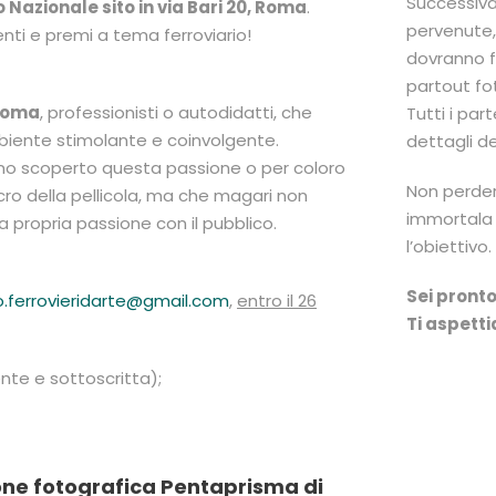
Successiva
 Nazionale sito in via Bari 20, Roma
.
pervenute, 
nti e premi a tema ferroviario!
dovranno fo
partout fo
i Roma
, professionisti o autodidatti, che
Tutti i pa
mbiente stimolante e coinvolgente.
dettagli de
no scoperto questa passione o per coloro
Non perder
ro della pellicola, ma che magari non
immortala 
 propria passione con il pubblico.
l’obiettivo.
Sei pront
o.ferrovieridarte@gmail.com
,
entro il 26
Ti aspetti
nte e sottoscritta);
ione fotografica Pentaprisma di