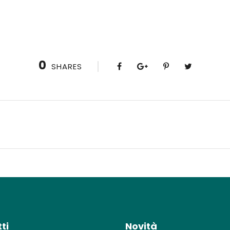
0
SHARES
ti
Novità