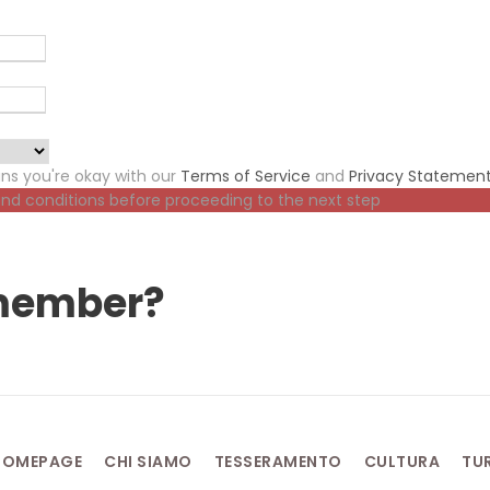
ns you're okay with our
Terms of Service
and
Privacy Statemen
and conditions before proceeding to the next step
 member?
HOMEPAGE
CHI SIAMO
TESSERAMENTO
CULTURA
TU