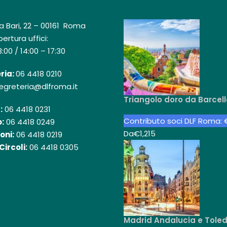
a Bari, 22 – 00161 Roma
ertura uffici:
3:00 / 14:00 – 17:30
ria:
06 4418 0210
egreteria@dlfroma.it
Triangolo doro da Barcel
:
06 4418 0231
Contributo soci DLF Roma: 
:
06 4418 0249
Da
€1,215
oni:
06 4418 0219
Circoli:
06 4418 0305
Madrid Andalucia e Tole