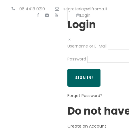
06 4418 0210
segreteria@dlfroma.it
Login
Login
Username or E-Mail
Password
Forget Password?
Do not hav
Create an Account