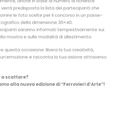
mente, anche in base al numero di richieste
verrà predisposta la lista dei partecipanti che
rnire le foto scelte per il concorso in un passe-
tografico della dimensione 30×40.
rtecipanti saranno informati tempestivamente sui
lla mostra e sulle modalità di allestimento.
e questa occasione: libera la tua creatività,
un’emozione e racconta la tua visione attraverso
o a scattare?
amo alla nuova edizione di “Ferrovieri d’Arte”!