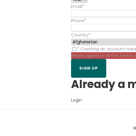
Email
*
Phone
*
Country
*
* Creating an account mea
Please agree to all the terms 
Already a
Login