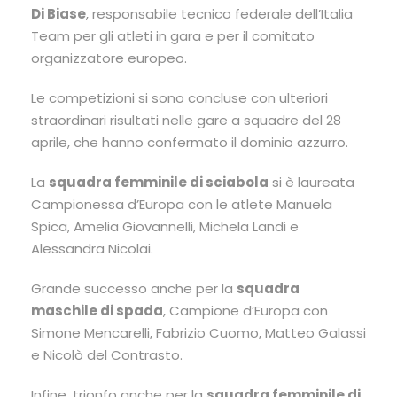
Di Biase
, responsabile tecnico federale dell’Italia
Team per gli atleti in gara e per il comitato
organizzatore europeo.
Le competizioni si sono concluse con ulteriori
straordinari risultati nelle gare a squadre del 28
aprile, che hanno confermato il dominio azzurro.
La
squadra femminile di sciabola
si è laureata
Campionessa d’Europa con le atlete
Manuela
Spica
,
Amelia Giovannelli
,
Michela Landi
e
Alessandra Nicolai
.
Grande successo anche per la
squadra
maschile di spada
, Campione d’Europa con
Simone Mencarelli
,
Fabrizio Cuomo
,
Matteo Galassi
e
Nicolò del Contrasto
.
Infine, trionfo anche per la
squadra femminile di