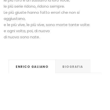
le più forti è un sussurro la loro voce,
le più serie ridono, ridono sempre.
Le più giuste hanno fatto errori che non si
aggiustano,
e le più vive, le più vive, sono morte tante volte:
e ogni volta, poi, di nuovo
di nuovo sono nate.
ENRICO GALIANO
BIOGRAFIA