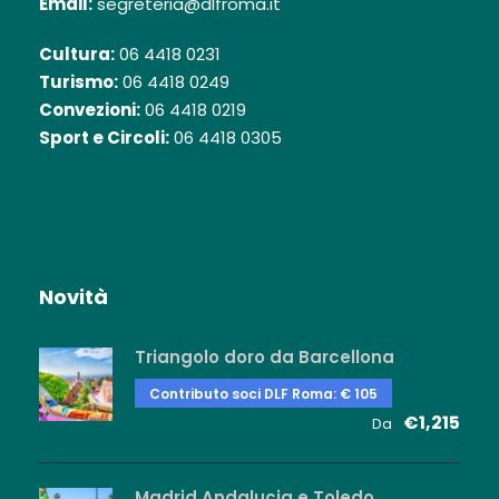
Email:
segreteria@dlfroma.it
Cultura:
06 4418 0231
Turismo:
06 4418 0249
Convezioni:
06 4418 0219
Sport e Circoli:
06 4418 0305
Novità
Triangolo doro da Barcellona
Contributo soci DLF Roma: € 105
€1,215
Da
Madrid Andalucia e Toledo