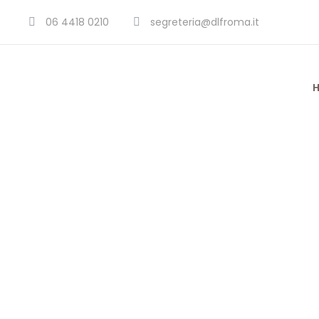
06 4418 0210
segreteria@dlfroma.it