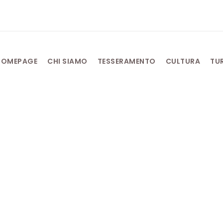
HOMEPAGE
CHI SIAMO
TESSERAMENTO
CULTURA
TU
Marzo 4, 2025