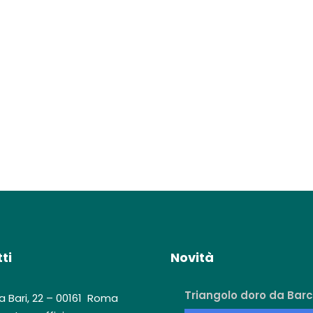
ti
Novità
Triangolo doro da Barc
a Bari, 22 – 00161 Roma