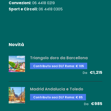
Convezioni:
06 4418 0219
Sport e Circoli:
06 4418 0305
Novità
Triangolo doro da Barcellona
Contributo soci DLF Roma: € 105
€1,215
Da
Madrid Andalucia e Toledo
Contributo soci DLF Roma: € 85
€985
Da