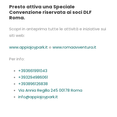
Presto attiva una Speciale
Convenzione riservata ai soci DLF
Roma.
Scopri in anteprima tutte le attività e iniziative sui
siti web:
www.appiajoypark.it
e
www.romaavventura.it
Per info:
+393661991043
+393294986061
+393896126838
Via Annia Regilla 245 00178 Roma
info@appiajoypark.it