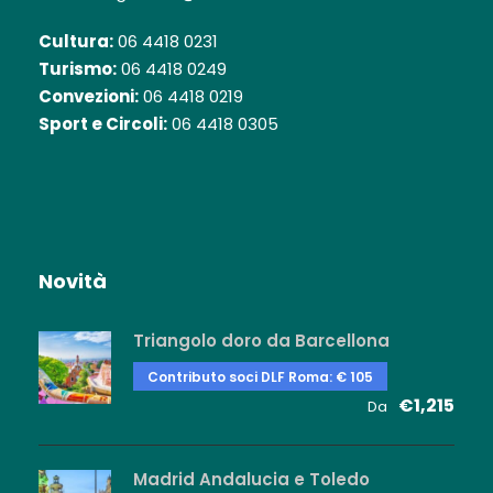
Cultura:
06 4418 0231
Turismo:
06 4418 0249
Convezioni:
06 4418 0219
Sport e Circoli:
06 4418 0305
Novità
Triangolo doro da Barcellona
Contributo soci DLF Roma: € 105
€1,215
Da
Madrid Andalucia e Toledo