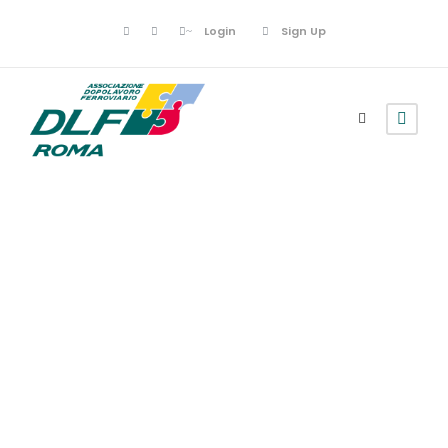
Login
Sign Up
Poesie
Dimenticare di
Maria Montuoro