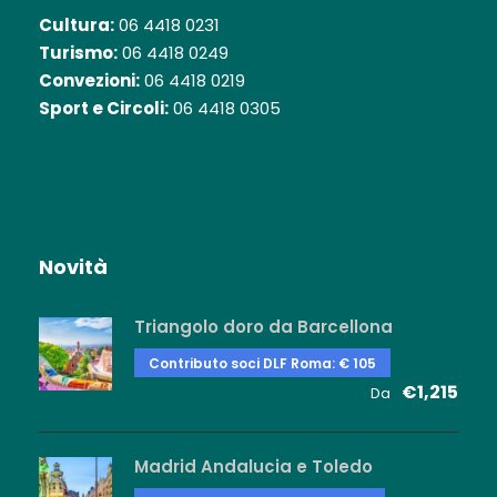
Cultura:
06 4418 0231
Turismo:
06 4418 0249
Convezioni:
06 4418 0219
Sport e Circoli:
06 4418 0305
Novità
Triangolo doro da Barcellona
Contributo soci DLF Roma: € 105
€1,215
Da
Madrid Andalucia e Toledo