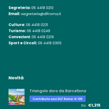
Segreteria:
06 4418 0210
Email:
segreteria@dlfroma.it
Cultura:
06 4418 0231
Turismo:
06 4418 0249
Convezioni:
06 4418 0219
Sport e Circoli:
06 4418 0305
Novità
Triangolo doro da Barcellona
Contributo soci DLF Roma: € 105
€1,215
Da