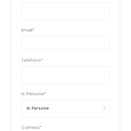
centro benessere in hotel,
accompagnatore, assicurazione
medico bagaglio
Email
*
Le quote non includono
Eventuale tassa di soggiorno,
assicurazione integrativa annullamento
Telefono
*
facoltativa Euro 25,00 per persona;
pasti non menzionati; ingressi dove
previsti, auricolari; extra personali,
mance e facchinaggio, tutto quanto
non espressamente indicato alla voce
N. Persone
*
“la quota comprende”.
Programma
Camera
*