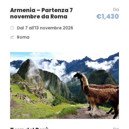
Kanazawa Korinbo 4* o similare. Cena con menù
Armenia – Partenza 7
Da
occidentale nelle vicinanze dell’hotel.
€1,430
novembre da Roma
Pernottamento.
Dal 7 all'13 novembre 2026
5°GIORNO: KANAZAWA/KYOTO
Roma
Prima colazione in hotel e partenza in pullman
per la visita di Kanazawa con guida. La visita
inizierà con l’imperdibile Kenrokuen, giustamente
classificato come uno dei “tre giardini
paesaggistici” più belli del Giappone situato nelle
vicinanze del parco nell’area del castello di
Kanazawa. Si proseguirà con la visita del
quartiere di Nagamachi, in passato sede delle
residenze dei Samurai. Ancora oggi è possibile
visitare una di queste abitazioni, un’antica casa
Samurai, chiamata Casa Nomura, bellissima e
curatissima magione in stile giapponese,
impreziosita da uno stupendo giardino. Pranzo