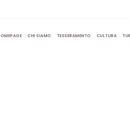
HOMEPAGE
CHI SIAMO
TESSERAMENTO
CULTURA
TU
iari: il campione d
ll Open 2025