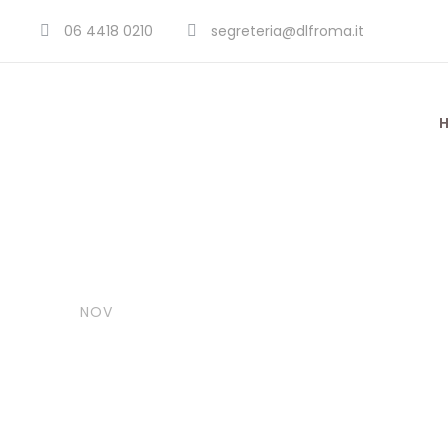
06 4418 0210
segreteria@dlfroma.it
24
Sport
Daniele Acc
NOV
Dutch Pinba