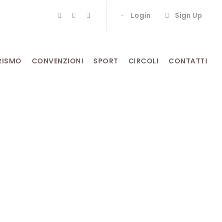
Login
Sign Up
RISMO
CONVENZIONI
SPORT
CIRCOLI
CONTATTI
el DLF Roma al