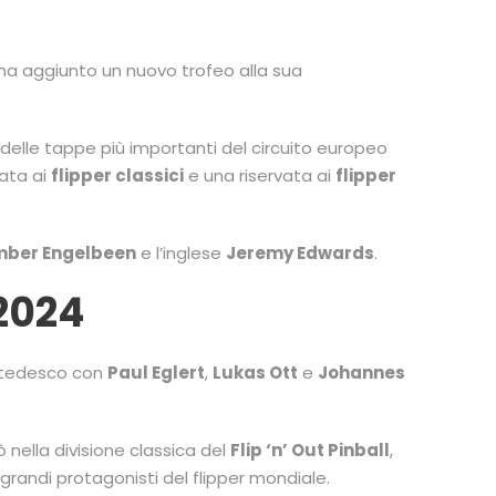
 ha aggiunto un nuovo trofeo alla sua
na delle tappe più importanti del circuito europeo
cata ai
flipper classici
e una riservata ai
flipper
mber Engelbeen
e l’inglese
Jeremy Edwards
.
2024
e tedesco con
Paul Eglert
,
Lukas Ott
e
Johannes
ò nella divisione classica del
Flip ‘n’ Out Pinball
,
 grandi protagonisti del flipper mondiale.