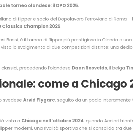
pale torneo olandese: il DPO 2025.
liano di flipper e socio del Dopolavoro Ferroviario di Roma –
 Classics Champion 2025
.
aesi Bassi, è il torneo di flipper più prestigioso in Olanda e u
visto lo svolgimento di due competizioni distinte: una dedi
i classici, precedendo l’olandese
Daan Rosvelds
, il belga
Ti
ionale: come a Chicago 
 lo svedese
Arvid Flygare
, seguito da un podio interament
ià vista a
Chicago nell’ottobre 2024
, quando Acciari trionf
flipper moderni. Una rivalità sportiva che si consolida tra due