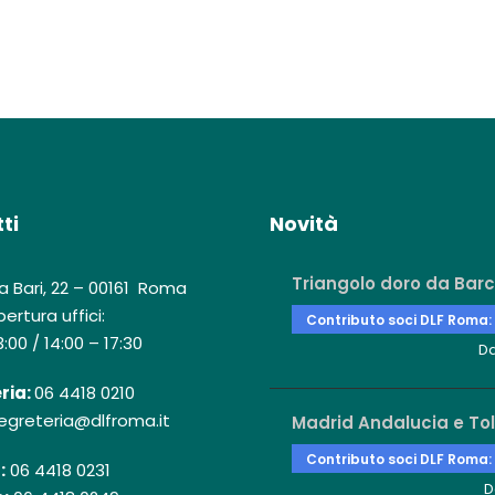
ti
Novità
Triangolo doro da Barc
a Bari, 22 – 00161 Roma
ertura uffici:
Contributo soci DLF Roma:
3:00 / 14:00 – 17:30
D
ria:
06 4418 0210
egreteria@dlfroma.it
Madrid Andalucia e To
Contributo soci DLF Roma:
:
06 4418 0231
D