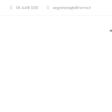
06 4418 0210
segreteria@dlfroma.it