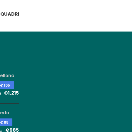
QUADRI
ellona
 € 105
€1,215
a
ledo
 € 85
€985
a