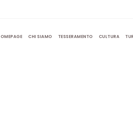
HOMEPAGE
CHI SIAMO
TESSERAMENTO
CULTURA
TU
Aprile 27, 2025