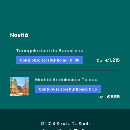
Novità
Triangolo doro da Barcellona
€1,215
Contributo soci DLF Roma: € 105
Da
Madrid Andalucia e Toledo
Contributo soci DLF Roma: € 85
€985
Da
© 2024 Studio De Santi