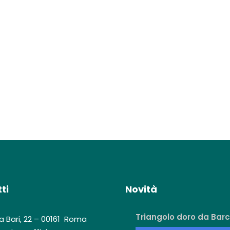
ti
Novità
Triangolo doro da Barc
a Bari, 22 – 00161 Roma