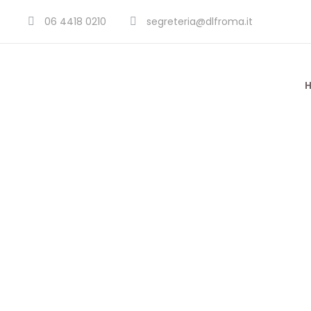
06 4418 0210
segreteria@dlfroma.it