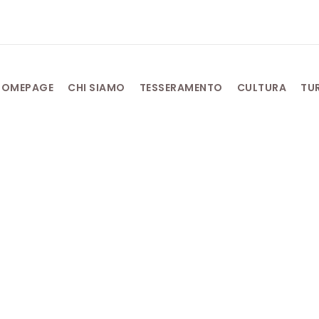
HOMEPAGE
CHI SIAMO
TESSERAMENTO
CULTURA
TU
Settembre 10, 2025