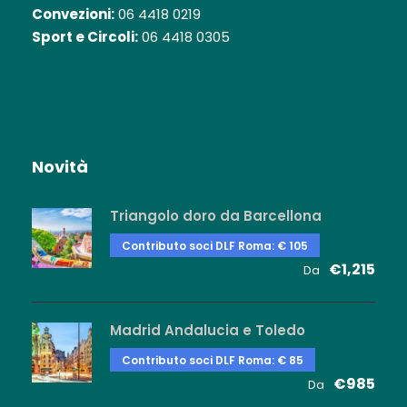
Convezioni:
06 4418 0219
Sport e Circoli:
06 4418 0305
Novità
Triangolo doro da Barcellona
Contributo soci DLF Roma: € 105
€1,215
Da
Madrid Andalucia e Toledo
Contributo soci DLF Roma: € 85
€985
Da