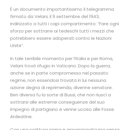
È un documento importantissimo il telegramma
firmato da Velani, il 9 settembre del 1943,
indirizzato a tutti i capi compartimento: “Fare ogni
sforzo per sottrarre ai tedeschi tutti i mezzi che
potrebbero essere adoperati contro le Nazioni
Unite”.
In tale terribile momento per l’Italia e per Roma,
Velani trovò rifugio in Vaticano. Dopo la guerra,
anche se in parte compromesso nel passato
regime, non essendosi trovata in lui nessuna
azione degna di reprimenda, divenne senatore.
Ben diversa fu la sorte di Bussi, che non riuscì a
sottrarsi alle estreme conseguenze del suo
impegno di partigiano e venne ucciso alle Fosse
Ardeatine.
Con una scrittura piana e appassionata ma senza