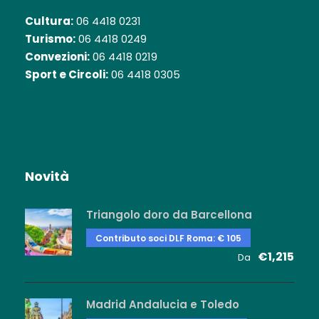
Cultura:
06 4418 0231
Turismo:
06 4418 0249
Convezioni:
06 4418 0219
Sport e Circoli:
06 4418 0305
Novità
Triangolo doro da Barcellona
Contributo soci DLF Roma: € 105
€1,215
Da
Madrid Andalucia e Toledo