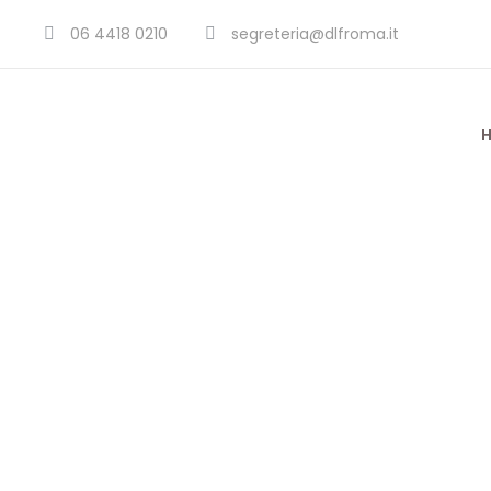
06 4418 0210
segreteria@dlfroma.it