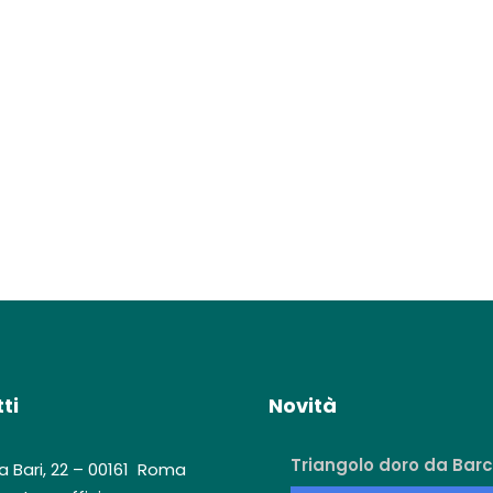
ti
Novità
Triangolo doro da Barc
a Bari, 22 – 00161 Roma