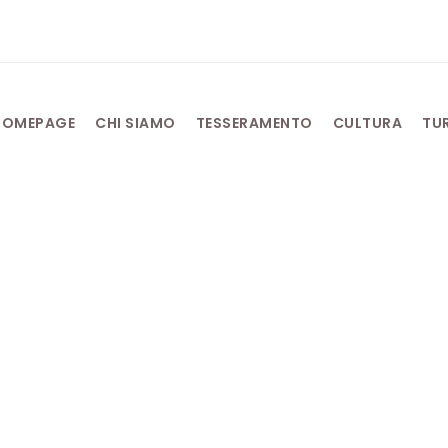
HOMEPAGE
CHI SIAMO
TESSERAMENTO
CULTURA
TU
Maggio 31, 2026