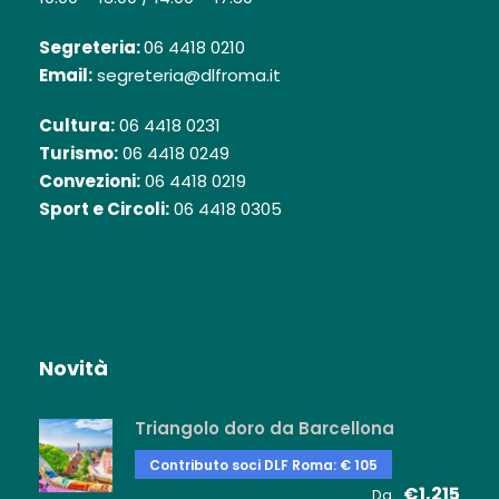
Segreteria:
06 4418 0210
Email:
segreteria@dlfroma.it
Cultura:
06 4418 0231
Turismo:
06 4418 0249
Convezioni:
06 4418 0219
Sport e Circoli:
06 4418 0305
Novità
Triangolo doro da Barcellona
Contributo soci DLF Roma: € 105
€1,215
Da