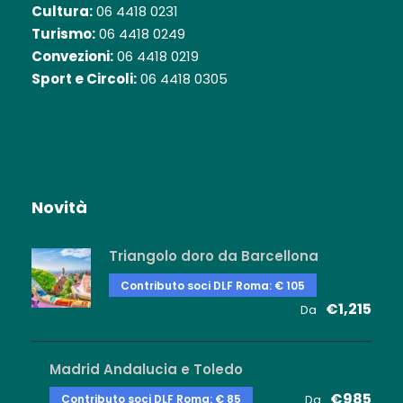
Cultura:
06 4418 0231
Turismo:
06 4418 0249
Convezioni:
06 4418 0219
Sport e Circoli:
06 4418 0305
Novità
Triangolo doro da Barcellona
Contributo soci DLF Roma: € 105
€1,215
Da
Madrid Andalucia e Toledo
€985
Contributo soci DLF Roma: € 85
Da