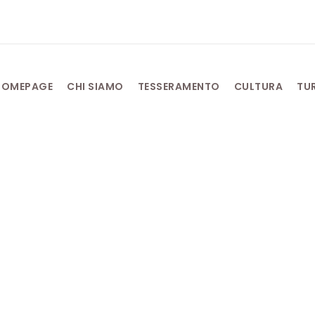
HOMEPAGE
CHI SIAMO
TESSERAMENTO
CULTURA
TU
Dicembre 15, 2020