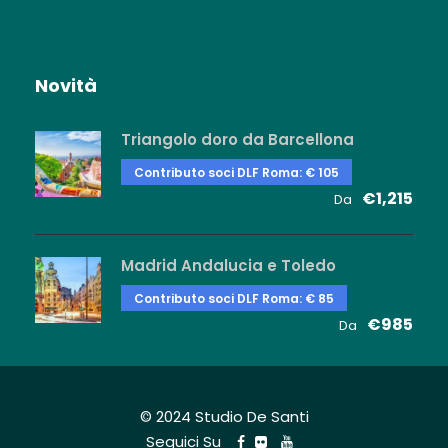
Novità
Triangolo doro da Barcellona
Contributo soci DLF Roma: € 105
€1,215
Da
Madrid Andalucia e Toledo
Contributo soci DLF Roma: € 85
€985
Da
© 2024 Studio De Santi
Seguici Su