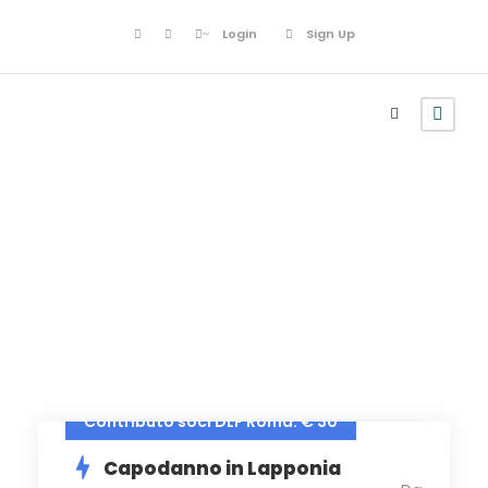
Login
Sign Up
Turismo
Contributo soci DLF Roma: € 30
Capodanno in Lapponia