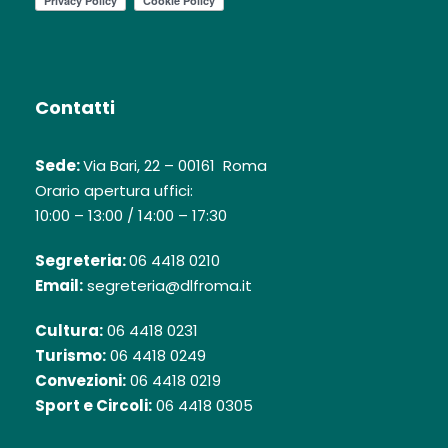
Quota di partecipazione: € 2.490,00*
*
con il Contributo di
€ 200 erogato dal
Dopolavoro Ferroviario ai Soci
Contatti
I Soci beneficiano inoltre di
Zero
Spese di
Sede:
Via Bari, 22 – 00161 Roma
Istruttoria Pratica , anziché 159 €
Orario apertura uffici:
10:00 – 13:00 / 14:00 – 17:30
Segreteria:
06 4418 0210
Email:
segreteria@dlfroma.it
Cultura:
06 4418 0231
Turismo:
06 4418 0249
Convezioni:
06 4418 0219
Sport e Circoli:
06 4418 0305