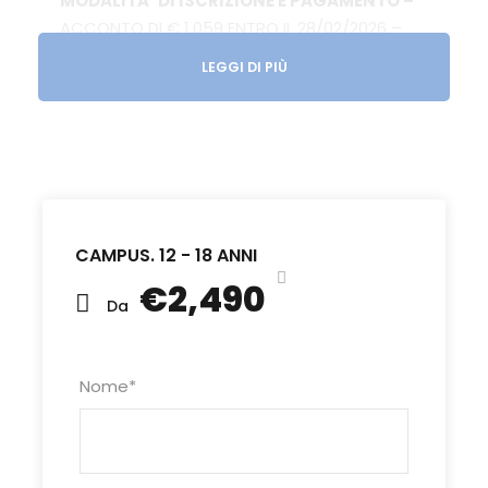
MODALITA’ DI ISCRIZIONE E PAGAMENTO –
ACCONTO DI € 1.059 ENTRO IL 28/02/2026 –
SALDO 40GG LAVORATIVI PRIMA DELLA
LEGGI DI PIÙ
PARTENZA OPPURE IN 4 RATE DA MARZO A
GIUGNO 2026. LE ISCRIZIONI EFFETTUATE NEI
40GG LAVORATIVI PRECEDENTI LA PARTENZA
DOVRANNO ESSERE ACCOMPAGNATE DAL
SALDO TOTALE.
CAMPUS. 12 - 18 ANNI
€2,490
Da
Scarica la locandina
Nome
*
Dettagli del Tour