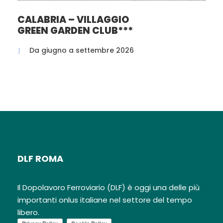
CALABRIA – VILLAGGIO
GREEN GARDEN CLUB***
Prezzo
Da giugno a settembre 2026
Quota di partecipazione: € 3.280,00*
*
con il Contributo di
€ 200 erogato dal
Dopolavoro Ferroviario ai Soci
I Soci beneficiano inoltre di
Zero
Spese di
Istruttoria Pratica , anziché 159 €
DLF ROMA
Il Dopolavoro Ferroviario (DLF) è oggi una delle più
importanti onlus italiane nel settore del tempo
libero.