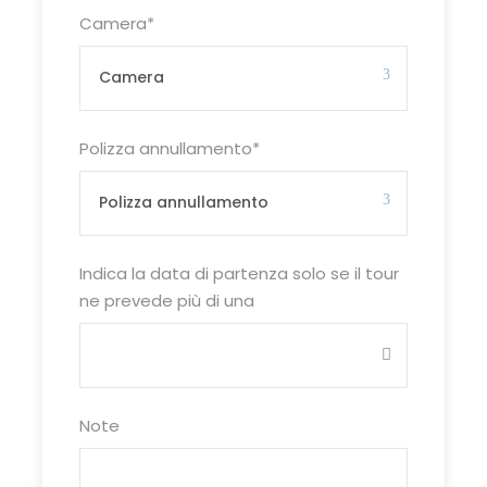
nazionalità
•
Insegnanti
Camera
*
Madrelingua Qualificati
Test di Ingresso
•
Materiale
Didattico
Certificato finale
Soggiorno di 2 settimane – 15
Polizza annullamento
*
giorni/14 notti
Sistemazione in College – Camere
Singole con servizi privati
Trattamento di Pensione
Completa
Indica la data di partenza solo se il tour
Attività ricreative e sportive
ne prevede più di una
pomeridiane e serali
Programma Escursioni e Visite
come sopraindicato.
Note
Le quote non includono