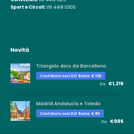
Sport e Circoli:
06 4418 0305
Novità
Triangolo doro da Barcellona
Contributo soci DLF Roma: € 105
€1,215
Da
Madrid Andalucia e Toledo
Contributo soci DLF Roma: € 85
€985
Da