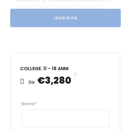
MODALITA’ DI ISCRIZIONE E PAGAMENTO –
ACCONTO DI € 1.059 ENTRO IL 28/02/2026 –
SALDO 40GG LAVORATIVI PRIMA DELLA
LEGGI DI PIÙ
PARTENZA OPPURE IN 4 RATE DA MARZO A
GIUGNO 2026. LE ISCRIZIONI EFFETTUATE NEI
40GG LAVORATIVI PRECEDENTI LA PARTENZA
DOVRANNO ESSERE ACCOMPAGNATE DAL
SALDO TOTALE.
COLLEGE. 11 - 18 ANNI
€3,280
Da
Scarica la locandina
Nome
*
Dettagli del Tour