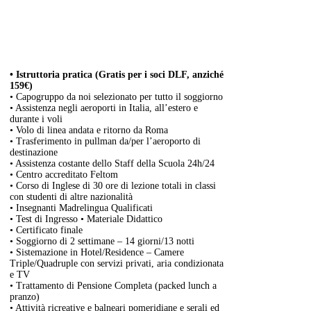
• Istruttoria pratica (Gratis per i soci DLF, anziché
159€)
• Capogruppo da noi selezionato per tutto il soggiorno
• Assistenza negli aeroporti in Italia, all’estero e
durante i voli
• Volo di linea andata e ritorno da Roma
• Trasferimento in pullman da/per l’aeroporto di
destinazione
• Assistenza costante dello Staff della Scuola 24h/24
• Centro accreditato Feltom
• Corso di Inglese di 30 ore di lezione totali in classi
con studenti di altre nazionalità
• Insegnanti Madrelingua Qualificati
• Test di Ingresso • Materiale Didattico
• Certificato finale
• Soggiorno di 2 settimane – 14 giorni/13 notti
• Sistemazione in Hotel/Residence – Camere
Triple/Quadruple con servizi privati, aria condizionata
e TV
• Trattamento di Pensione Completa (packed lunch a
pranzo)
• Attività ricreative e balneari pomeridiane e serali ed