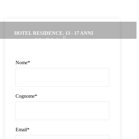
HOTEL RESIDENCE. 13 - 17 ANNI
€2,590
Da
Nome
*
Cognome
*
Email
*