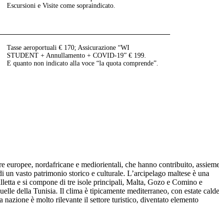
Escursioni e Visite come sopraindicato.
Tasse aeroportuali € 170; Assicurazione “WI
STUDENT + Annullamento + COVID-19” € 199.
E quanto non indicato alla voce “la quota comprende”.
ture europee, nordafricane e mediorientali, che hanno contribuito, assiem
 di un vasto patrimonio storico e culturale. L’arcipelago maltese è una
letta e si compone di tre isole principali, Malta, Gozo e Comino e
e quelle della Tunisia. Il clima è tipicamente mediterraneo, con estate cald
 nazione è molto rilevante il settore turistico, diventato elemento