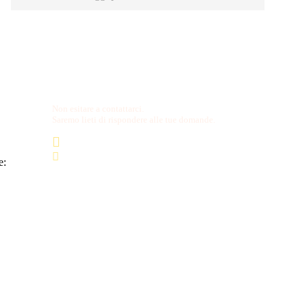
Hai una domanda?
Non esitare a contattarci.
Saremo lieti di rispondere alle tue domande.
06 44 180 258/249
turismo@dlfroma.it
e: