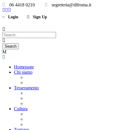
06 4418 0210
segreteria@dlfroma.it
Login
Sign Up
Homepage
Chi siamo
Statuto
Consiglio Direttivo
Tesseramento
Adesione Ferrovieri
Registrazione
Mio profilo
Cultura
Visite guidate
Gite Culturali Giornaliere
Teatri convenzionati
Turismo