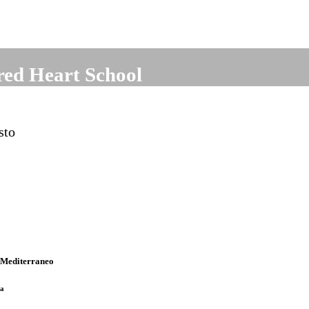
ed Heart School
sto
l Mediterraneo
ca