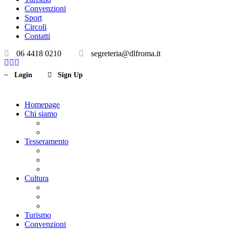
Convenzioni
Sport
Circoli
Contatti
06 4418 0210
segreteria@dlfroma.it
Login
Sign Up
Homepage
Chi siamo
Statuto
Consiglio Direttivo
Tesseramento
Adesione Ferrovieri
Registrazione
Mio profilo
Cultura
Visite guidate
Gite Culturali Giornaliere
Teatri convenzionati
Turismo
Convenzioni