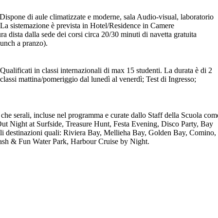
. Dispone di aule climatizzate e moderne, sala Audio-visual, laboratorio
ee. La sistemazione è prevista in Hotel/Residence in Camere
ra dista dalla sede dei corsi circa 20/30 minuti di navetta gratuita
lunch a pranzo).
 Qualificati in classi internazionali di max 15 studenti. La durata è di 2
 classi mattina/pomeriggio dal lunedì al venerdì; Test di Ingresso;
e che serali, incluse nel programma e curate dallo Staff della Scuola com
ut Night at Surfside, Treasure Hunt, Festa Evening, Disco Party, Bay
ili destinazioni quali: Riviera Bay, Mellieha Bay, Golden Bay, Comino,
lash & Fun Water Park, Harbour Cruise by Night.