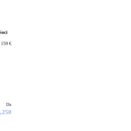
Soci
é 159 €
Da
,250