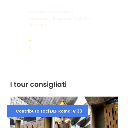
VINI
Non esitare a contattarci.
Saremo lieti di rispondere alle tue
5° giorno
FRIBURGO – LUCERNA – MILANO –
domande.
ROMA
06 44 180 258/249
turismo@dlfroma.it
I tour consigliati
Contributo soci DLF Roma: € 30