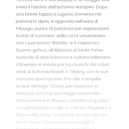
svela il fascino dell’autunno europeo. Dopo
una breve tappa a Lugano, immersa nei
panorami alpini, si approda nell’area di
Friburgo, punto di partenza per esplorazioni
ricche di contrasti: dalla città universitaria
con i suoi storici “Bächle” e il maestoso
Duomo gotico, all’Abbazia di Sankt Peter,
custode di arte barocca e cultura millenaria.
L’itinerario si snoda poi tra i boschi dai colori
vividi di Schonachbach e Triberg, con le sue
cascate spettacolari, fino alle tranquille
acque del lago Titisee, per respirare la
natura in tutta la sua magia autunnale.
Un’escursione in Alsazia completa il quadro,
tra i pittoreschi borghi di Colmar, Riquewihr e
Ribeauvillé, lungo la celebre Strada dei Vini,
dove storia, tradizione e paesaggi si