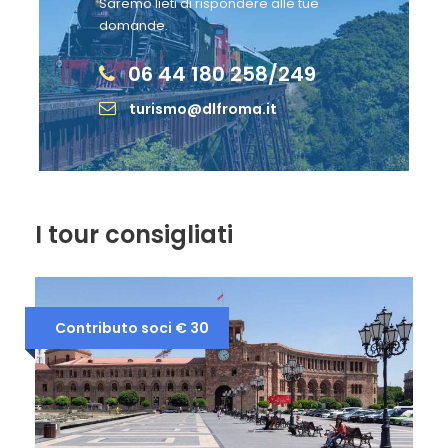
www.dlfroma.it 00161 – Roma
Saremo lieti di rispondere alle tue
domande.
06 44 180 258/249
turismo@dlfroma.it
I tour consigliati
Contributo soci € 30