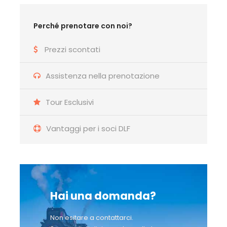
adottare uno dei teschi dell’ossario. Il fedele si
prendeva cura dell’anima adottata, pulendone il
teschio e rivolgendole preghiere per alleviarne le
Perché prenotare con noi?
pene, in cambio di una grazia. L’ossario delle
Prezzi scontati
Fontanelle era una delle cave da cui si estraeva il
tufo per edificare la città di Napoli, usate fino al
Assistenza nella prenotazione
XVII secolo. Qualche anno dopo, però, la cavità
delle Fontanelle servì per ospitare i resti di delle
vittime delle epidemie di peste (1656) e di colera
Tour Esclusivi
(1836), oltre a quelli provenienti dalle chiese. Al
termine della visita trasferimento al centro di
Vantaggi per i soci DLF
Napoli e visita guidata del Centro Monumentale:
Piazza del Plebiscito, Teatro San Carlo, Galleria
Umberto, Via Toledo. Pranzo in pizzeria a base di
pizza vari gusti e stuzzicherie varie. Dopo breve
tempo libero, partenza per il rientro in sede. Per
Hai una domanda?
motivi tecnici l’ordine delle visite potrebbe
essere modificato DLF Roma Via Bari, 22
Non esitare a contattarci.