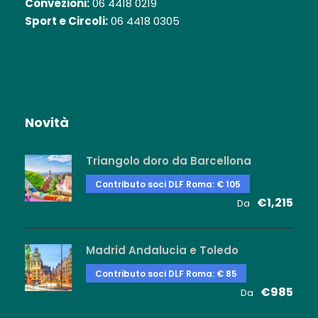
Convezioni:
06 4418 0219
Sport e Circoli:
06 4418 0305
Novità
Triangolo doro da Barcellona
Contributo soci DLF Roma: € 105
€1,215
Da
Madrid Andalucia e Toledo
Contributo soci DLF Roma: € 85
€985
Da