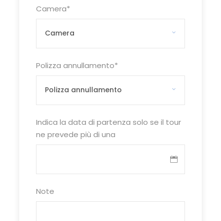
Camera
*
06.30 raduno dei partecipanti nei luoghi
convenuti, sistemazione in Bus G.T. e partenza
per il porto di Napoli. Arrivo al porto, incontro con
la guida e partenza in battello per Capri, una
delle mete turistiche più rinomate ed ambite dal
Polizza annullamento
*
turismo mondiale. L’isola è la perla del golfo di
Napoli. La vegetazione lussureggiante, i colori
straordinari del mare, le grotte meravigliose,
l’hanno resa celebre nel mondo. Luogo di
residenza d’imperatori e fonte d’ispirazione di
Indica la data di partenza solo se il tour
tanti famosi artisti, poeti e scrittori, l’isola emana
ne prevede più di una
ancora oggi un fascino senza pari. Trasferimento
in funicolare dal porto fino al centro di Capri e
passeggiata fino ai bellissimi giardini di Augusto
da dove si gode di un panorama tra i più belli al
Note
mondo. Pranzo a base di pesce in un ristorante a
picco sul mare. Tempo libero per shopping.
Rientro al porto di Capri e partenza per Napoli.