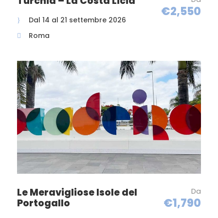
Turchia – La Costa Licia
storico, che sembra voler fare da contorno alle
€2,550
splendide chiese barocche di San Pietro e San
Dal 14 al 21 settembre 2026
Giorgio, autentici gioielli di scultura e architettura
Roma
dell’epoca barocca. Pranzo libero. Nel pomeriggio
visita dell’antica Ibla, il centro storico di Ragusa
ricco di tesori architettonici. Tra i capolavori
d’arte della cittadina barocca dichiarata
dall’Unesco “Patrimonio dell’Umanità”, vi sono il
grandioso Duomo di San Giorgio, il portale di S.
Giorgio, il palazzo Zacco, i Giardini Iblei. Rientro in
hotel, cena e pernottamento.
6° GIORNO: Noto – Siracusa “il giardino di
Pietra e le orme dei Greci”
Prima colazione in hotel, al mattino partenza per
Noto piccolo gioiello barocco. Non a caso,
Le Meravigliose Isole del
Da
ricostruita in conseguenza del sisma del 1693, è
€1,790
Portogallo
stata definita “il giardino di pietra” qui si esprime