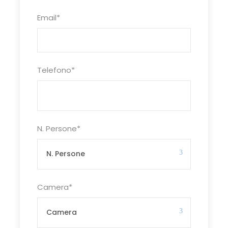
medico bagaglio
Email
*
Le quote non includono
Pasti a bordo, cena dell’ultimo giorno,
Telefono
*
tasse di soggiorno, tutti gli ingressi
previsti, auricolari, mance e
facchinaggio, assicurazione
annullamento facoltativa Euro 50,00,
tutto quanto non espressamente
N. Persone
*
indicato alla voce “la quota
comprende”
Programma
Camera
*
1° GIORNO: Roma – Napoli – Palermo