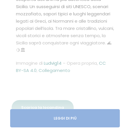
Sicilia. Un susseguirsi di siti UNESCO, scenari
mozzafiato, sapori tipici e luoghi leggendari
legati ai Greci, ai Normanni e alle tradizioni
popolari dell’isola. Tra mare cristallino, vulcani,
vicoli storici e atmosfere senza tempo, la
Sicilia saprà conquistare ogni viaggiatore. 🌊
🍋🏛️
Immagine di
Ludvig14
–
Opera propria
,
CC
BY-SA 4.0
,
Collegamento
Scarica la locandina
LEGGI DI PIÙ