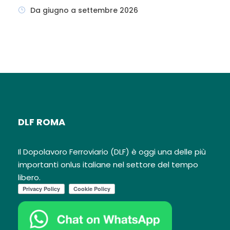
quad, baby-sitter, assistenza
Da giugno a settembre 2026
medica, noleggio auto, lavanderia,
teli mare con cauzione.
ANIMALI
: a
pagamento, ammessi di piccola
taglia e solo in villaggio, escluso
luoghi comuni.
SOGGIORNI:
Giovedì
ore 16.00/giovedì ore 10.00.
SOGGIORNO MINIMO 4 NOTTI
(ESCLUSO PERIODO 11/08 – 25/08 IN
DLF ROMA
CUI E’ PREVISTO SOGGIORNO DI 7
NOTTI)
Il Dopolavoro Ferroviario (DLF) è oggi una delle più
importanti onlus italiane nel settore del tempo
libero.