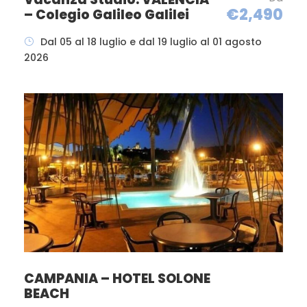
€2,490
pong, canoe, pedalò in spiaggia.
– Colegio Galileo Galilei
Tensostruttura per 600 persone.
Dal 05 al 18 luglio e dal 19 luglio al 01 agosto
Miniclub: Massima attenzione tante
2026
sorprese in serbo per i vostri bambini.
Stiamo lavorando anche per
regalare il massimo del divertimento
e intrattenimento ai bambini. Per
loro abbiamo già pensato ad
iniziative particolari e altre sono allo
studio del nostro staff, più che mai
creativo.
RESORT CARD:
Include
l’utilizzo delle attrezzature sportive e
di svago, i servizi in spiaggia con
ombrelloni e sdraio, il servizio
navetta da e per la spiaggia,
animazione e intrattenimento.
A
CAMPANIA – HOTEL SOLONE
PAGAMENTO
: tennis notturno, lezioni
BEACH
private, biciclette, maneggio, moto-