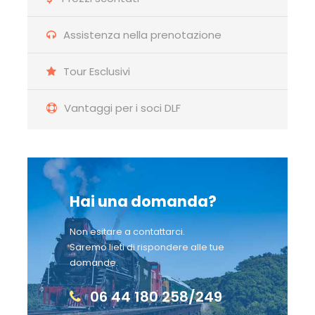
somministrazione delle pietanze. Si
fa presente però che al ristorante
Assistenza nella prenotazione
sarà possibile trovare una grande
varietà di alimenti, fra cui anche
Tour Esclusivi
pietanze che solitamente non
contengono glutine oltre che alcuni
Vantaggi per i soci DLF
prodotti di base dedicati. Spiaggia:
La grande spiaggia privata di sabbia
fine, attrezzata con lettini e
ombrelloni, è situata a circa 5 km dal
Resort. Raggiungibile in soli 7/8 minuti
Hai una domanda?
con un servizio navetta continuato
dalle ore 09:00 alle ore 19:00 (navetta
Non esitare a contattarci.
attiva da inizio a fine stagione).
Saremo lieti di rispondere alle tue
Spiaggia attrezzata con ombrelloni,
domande.
lettini, canoe e pedalò. In spiaggia è
disponibile uno chalet con bar.
06 44 180 258/249
Animazione: Soft, con attività non