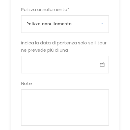
con un letto matrimoniale e di una
Polizza annullamento
*
camera da letto con due letti singoli
al piano terra (5 pax), oppure di un
soggiorno con angolo cottura e un
divano singolo, una camera da letto
con un letto matrimoniale ed una
Indica la data di partenza solo se il tour
camera con un letto singolo al primo
ne prevede più di una
piano (4 pax). (Occupazione minimo
3/massimo 5 posti letto –
obbligatorio per camere
quadruple+infant e quintuple).
Note
RISTORAZIONE
(in tutti i ristoranti
sono inclusi ai pasti: Acqua, vino
bianco e rosso). Ristorante Athena:
situato nel corpo centrale della
struttura, con terrazza all’aperto.
Specialità Siciliane e Mediterranee