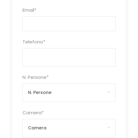
matrimoniale/doppia standard con
Email
*
balcone o veranda (3 adulti o 2
adulti e 1 bambino). Camera doppia
ad uso singolo. Camera
matrimoniale/doppia standard con
Telefono
*
finestra (3 adulti o 2 adulti e 1
bambino). Camera doppia ad uso
singola. Camera quadrupla con letto
a castello per i bambini con balcone
o veranda (2 adulti e 2 bambini).
N. Persone
*
FAMILY ROOM GIARDINI DI ATHENA
:
La Family Room sono spaziose
villette circondate da vegetazione.
Primo piano o piano terra.
Camera
*
L’appartamento dispone di un
soggiorno con angolo cottura e un
divano singolo, una camera da letto