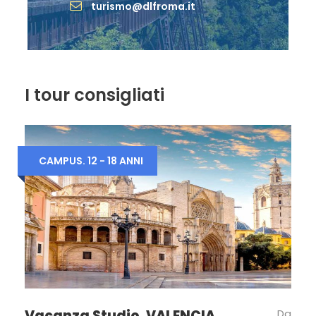
turismo@dlfroma.it
collettive diurne e serali (Piano Bar
Karaoke e spettacoli)
ATTREZZATURE E SERVIZI:
bar nella
lobby hotel, bar piscina olimpionica,
bar spiaggia, supermarket, boutique
I tour consigliati
abbigliamento, artigianato, tabacchi,
centro benessere, sala tv, anfiteatro,
sala congressi, noleggio auto,
parcheggi non custoditi. All’ interno
CAMPUS. 12 - 18 ANNI
del Resort: WI-FI nelle aree comuni, 2
parchi giochi per bambini, Chiesetta
ove tutte le domeniche a Luglio e
Agosto si celebra la messa. Si
accettano carte di credito. Sport: 4
campi da tennis con illuminazione
notturna (a pagamento), campi di
bocce, campo di minigolf. 3 piscine di
cui 1 olimpionica, acquabyke, ping-
Vacanza Studio. VALENCIA
Da