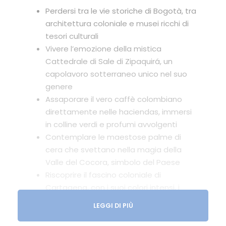
Perdersi tra le vie storiche di Bogotà, tra
architettura coloniale e musei ricchi di
tesori culturali
Vivere l’emozione della mistica
Cattedrale di Sale di Zipaquirá, un
capolavoro sotterraneo unico nel suo
genere
Assaporare il vero caffè colombiano
direttamente nelle haciendas, immersi
in colline verdi e profumi avvolgenti
Contemplare le maestose palme di
cera che svettano nella magia della
Valle del Cocora, simbolo del Paese
Riscoprire il fascino coloniale di
Cartagena, con i suoi colori intensi, i
balconi adornati di fiori e un centro
LEGGI DI PIÙ
storico che incanta ad ogni angolo