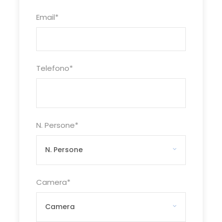
Turismo del DLF Roma
Email
*
Programma
Telefono
*
Luogo di partenza e rientro
Roma – Fiumicino
Le quote includono
N. Persone
*
✓ Voli intercontinentali e voli interni in
classe economica
✓ Franchigia bagaglio
✓ Hotel menzionati o se non disponibili
altri della stessa categoria su base
Camera
*
camera doppia standard
✓ Trattamento indicato nel
programma
✓ Trasferimenti, visite ed escursioni