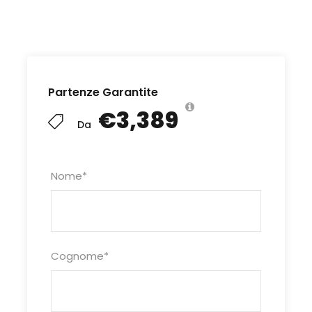
Scarica la locandina
Partenze Garantite
€3,389
Da
Dettagli del Tour
Nome
*
Per tutti i dettagli: Programma –
Hotel e Varie rivolgiti presso l’Ufficio
Turismo del DLF Roma o clicca su
“
Programma
“
Cognome
*
N.B.
Per usufruire delle tariffe
agevolate riservate ai soci,
prenotare attraverso l’ufficio