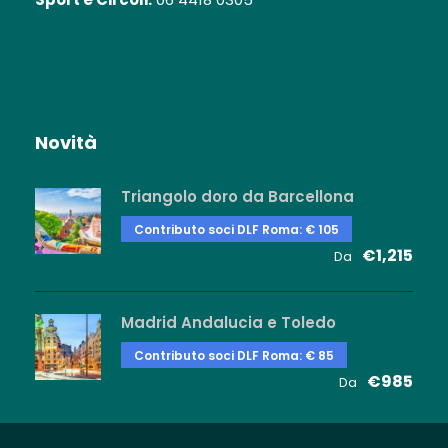
Novità
Triangolo doro da Barcellona
Contributo soci DLF Roma: € 105
€1,215
Da
Madrid Andalucia e Toledo
Contributo soci DLF Roma: € 85
€985
Da