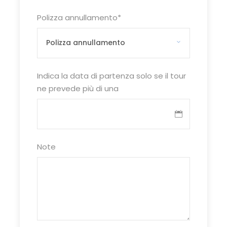
come da programma con guide locali
Polizza annullamento
*
parlanti italiano
✓ Ingressi ai siti, parchi e musei previsti
dal programma (incluse Cattedrale di
Sale di Zipaquirá e Valle del Cocora)
✓ Assicurazione medico/bagaglio,
Indica la data di partenza solo se il tour
Polizza Viaggi rischio Zero
ne prevede più di una
✓ Gadget previsti e documentazione
informativa, spese di iscrizione,
assistenza H24
Note
Le quote non includono
✗ Tasse aeroportuali (soggette a
riconferma al momento
dell’emissione)
✗ Tassa di soggiorno da pagare in loco
in hotel
✗ Polizza a copertura delle penali