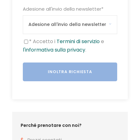
d’annullamento del viaggio
Adesione all'invio della newsletter
*
✗ Garanzia Prezzo Sicuro
✗ Bevande, mance, extra di carattere
personale, eccedenza bagaglio
✗ Escursioni facoltative e tutto ciò non
* Accetto i
Termini di servizio
e
evidenziato nella voce “la quota
comprende”
l'informativa sulla privacy
.
Prezzo
QUOTE RISERVATE DLF — STAGIONE 2026
I prezzi in
barrato
sono i prezzi di listino da
Perché prenotare con noi?
catalogo.
Prezzi scontati