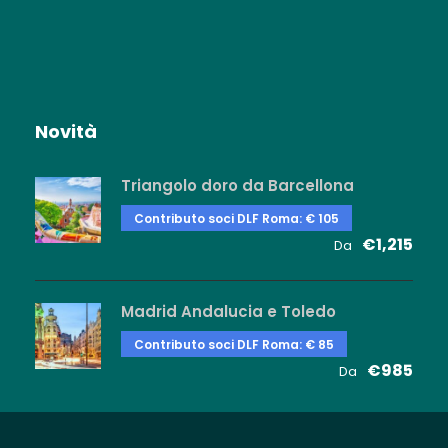
Prezzo
Novità
Quota di partecipazione: € 330,00
Triangolo doro da Barcellona
Supplemento camera singola: € 80,00
CONTRIBUTO AI SOCI DLF ROMA – € 10,00
Contributo soci DLF Roma: € 105
€1,215
Da
Madrid Andalucia e Toledo
Contributo soci DLF Roma: € 85
€985
Da