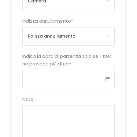
s’incontra all’ingresso della vallata. Qui potremo
ammirare il Ponte della Maddalena, simbolo della
Polizza annullamento
*
valle e della stessa Lucchesia. Il ponte, fatto
costruire da Matilde di Canossa, è meglio
conosciuto come Ponte del Diavolo per via di
una simpatica leggenda legata alla sua
“costruzione demoniaca”. Proseguendo lungo la
Indica la data di partenza solo se il tour
valle, c’inoltreremo nel cuore della Garfagnana
ne prevede più di una
per raggiungere il borgo di Castelvecchio Pascoli.
Sosta per uno spuntino libero in un locale nel
bosco. Abbarbicata su un colle e avvolta da
boschi, c’è la casa del grande poeta, ancora
avvolta da una serena e placida atmosfera. Un
Note
luogo tranquillo dove ricostruire, con la sorella
Mariù ed il fidato cane Gulì, l’agognato e
rassicurante nido, che si era sgretolato con il
traumatico assassinio del padre. Nel suo
“cantuccio d’ombra romita” ha composto tutte