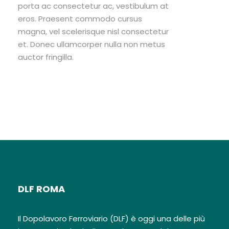
porta ac consectetur ac, vestibulum at
eros. Praesent commodo cursus
magna, vel scelerisque nisl consectetur
et. Donec ullamcorper nulla non metus
auctor fringilla.
DLF ROMA
Il Dopolavoro Ferroviario (DLF) è oggi una delle più