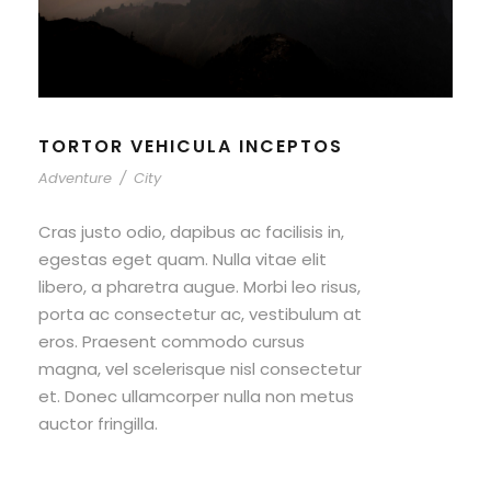
TORTOR VEHICULA INCEPTOS
Adventure
/
City
Cras justo odio, dapibus ac facilisis in,
egestas eget quam. Nulla vitae elit
libero, a pharetra augue. Morbi leo risus,
porta ac consectetur ac, vestibulum at
eros. Praesent commodo cursus
magna, vel scelerisque nisl consectetur
et. Donec ullamcorper nulla non metus
auctor fringilla.