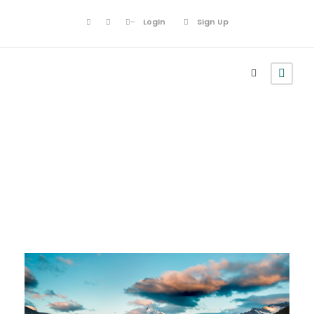
Login
Sign Up
Family