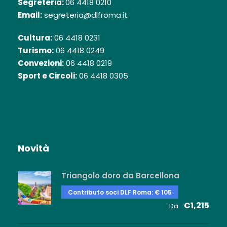
Segreteria:
06 4418 0210
Email:
segreteria@dlfroma.it
Cultura:
06 4418 0231
Turismo:
06 4418 0249
Convezioni:
06 4418 0219
Sport e Circoli:
06 4418 0305
Novità
Triangolo doro da Barcellona
Contributo soci DLF Roma: € 105
€1,215
Da