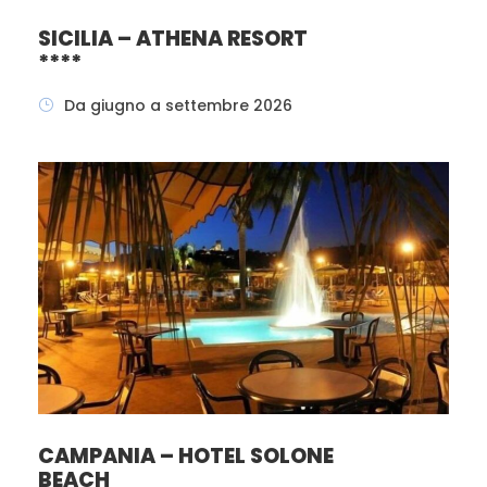
SICILIA – ATHENA RESORT
Quota di partecipazione € 250,00
****
NETTA SOCI DLF ROMA
Da giugno a settembre 2026
Supplemento singola Euro 30,00 – Riduzione
3° letto 2-11 anni € 25,00
CAMPANIA – HOTEL SOLONE
BEACH