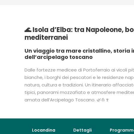
🌊 Isola d’Elba: tra Napoleone, b
mediterranei
Un viaggio tra mare cristallino, storia i
dell’arcipelago toscano
Dalle fortezze medicee di Portoferraio ai vicoli p
bianche, i borghi dei pescatori e le residenze nap
natura, cultura e tradizioni. Un itinerario affaccia
tipici, panorami mozzafiato e atmosfere mediterr
amata dell’Arcipelago Toscano. 🌿⛵🍷
Locandina
Dettagli
Programm