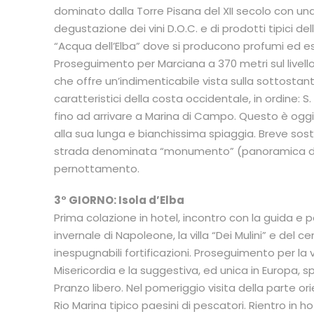
dominato dalla Torre Pisana del XII secolo con un
degustazione dei vini D.O.C. e di prodotti tipici dell’
“Acqua dell’Elba” dove si producono profumi ed es
Proseguimento per Marciana a 370 metri sul livello
che offre un’indimenticabile vista sulla sottostant
caratteristici della costa occidentale, in ordine:
fino ad arrivare a Marina di Campo. Questo è oggi i
alla sua lunga e bianchissima spiaggia. Breve sost
strada denominata “monumento” (panoramica dei d
pernottamento.
3° GIORNO: Isola d’Elba
Prima colazione in hotel, incontro con la guida e pa
invernale di Napoleone, la villa “Dei Mulini” e del c
inespugnabili fortificazioni. Proseguimento per la 
Misericordia e la suggestiva, ed unica in Europa, sp
Pranzo libero. Nel pomeriggio visita della parte orie
Rio Marina tipico paesini di pescatori. Rientro in