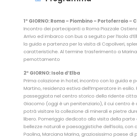
1° GIORNO: Roma – Piombino – Portoferraio – 
Incontro dei partecipanti a Roma Piazzale Ostiens
Arrivo ed imbarco con bus a seguito per l’Isola d’E
la guida e partenza per la visita di Capoliveri, spl
caratteristiche. Al termine trasferimento a Marin
pernottamento
2° GIORNO: Isola d’Elba
Prima colazione in hotel, incontro con la guida e 
Martino, residenza estiva dell’Imperatore in esili
passeggiata nel centro storico della ridente cit
Giacomo (oggi è un penitenziario), il cui centro è
potrà visitare la collezione di minerali e pietre du
libero. Pomeriggio dedicato alla visita della part
bellezze naturali e paesaggistiche dell’isola, con a
Paolina, Marciana Marina, graziosissimo paese di pe