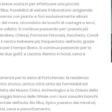
a breve sosta in per effettuare una piccola
Elba. Possibilità di visitare il laboratorio artigianale
senze con piante e fiori esclusivamente elbani.
 del mare, circondata da boschi di castagni e lecci,
e vallata. Si continua passando per i paesini più
 S. Andrea, Chiessi, Pomonte Fetovaia, Seccheto, Cavoli
l centro balneare più frequentato dell’isola, grazie
a per il tempo libero. Si continua passando per la
ue golfi) e Lacona. Rientro in hotel, cena e
rtenza per la visita di Portoferraio: la residenza
entro storico, antica città cinta da formidabili ed
visita del Museo Civico Archeologico e la Chiesa della
iaggia bianca delle Ghiaie con i suoi sassolini bianchi.
ntale dell’isola: Rio Elba, tipico paesino dei minatori,
 hotel, cena e pernottamento.