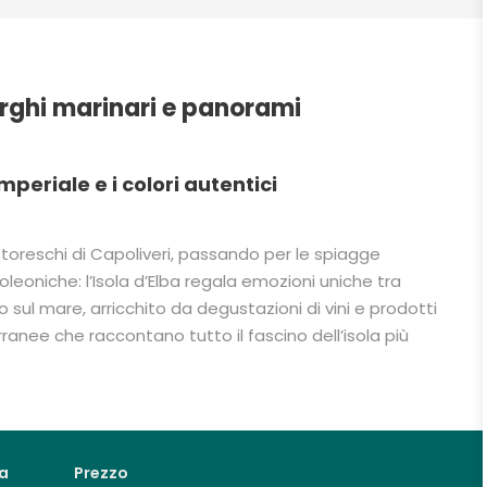
orghi marinari e panorami
mperiale e i colori autentici
ittoreschi di Capoliveri, passando per le spiagge
oleoniche: l’Isola d’Elba regala emozioni uniche tra
to sul mare, arricchito da degustazioni di vini e prodotti
anee che raccontano tutto il fascino dell’isola più
a
Prezzo