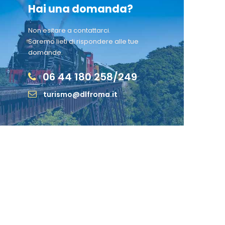
Hai una domanda?
Non esitare a contattarci.
Saremo lieti di rispondere alle tue
domande.
06 44 180 258/249
turismo@dlfroma.it