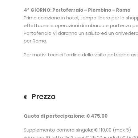
4° GIORNO: Portoferraio – Piombino – Roma
Prima colazione in hotel, tempo libero per lo shop
effettuare le operazioni di imbarco e partenza pe
Portoferraio Vi daranno un saluto ed un arrivederc
per Roma.
Per motivi tecnici l’ordine delle visite potrebbe e
Prezzo
Quota di partecipazione: € 475,00
Supplemento camera singola: € 110,00 (max 5)
riduzione 3° letto 2-12 anni € 25,00 – adulti € 15,00