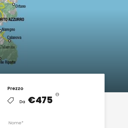
Prezzo
€475
Da
Nome
*