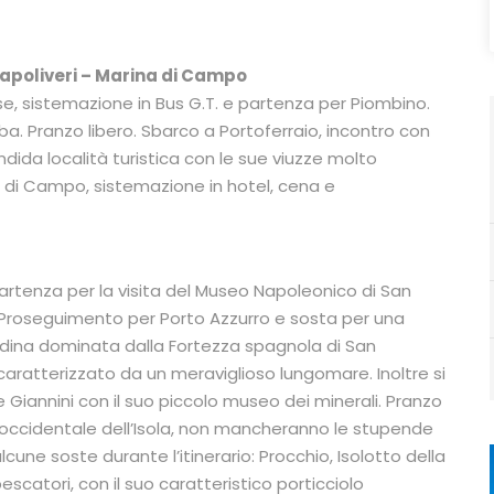
Capoliveri – Marina di Campo
e, sistemazione in Bus G.T. e partenza per Piombino.
lba. Pranzo libero. Sbarco a Portoferraio, incontro con
endida località turistica con le sue viuzze molto
a di Campo, sistemazione in hotel, cena e
partenza per la visita del Museo Napoleonico di San
o. Proseguimento per Porto Azzurro e sosta per una
tadina dominata dalla Fortezza spagnola di San
 caratterizzato da un meraviglioso lungomare. Inoltre si
re Giannini con il suo piccolo museo dei minerali. Pranzo
e occidentale dell’Isola, non mancheranno le stupende
lcune soste durante l’itinerario: Procchio, Isolotto della
scatori, con il suo caratteristico porticciolo