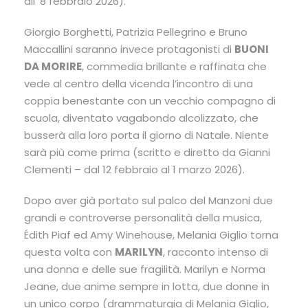
all’ 8 febbraio 2026).
Giorgio Borghetti, Patrizia Pellegrino e Bruno
Maccallini saranno invece protagonisti di
BUONI
DA MORIRE
, commedia brillante e raffinata che
vede al centro della vicenda l’incontro di una
coppia benestante con un vecchio compagno di
scuola, diventato vagabondo alcolizzato, che
busserà alla loro porta il giorno di Natale. Niente
sarà più come prima (scritto e diretto da Gianni
Clementi – dal 12 febbraio al 1 marzo 2026).
Dopo aver già portato sul palco del Manzoni due
grandi e controverse personalità della musica,
Édith Piaf ed Amy Winehouse, Melania Giglio torna
questa volta con
MARILYN
, racconto intenso di
una donna e delle sue fragilità. Marilyn e Norma
Jeane, due anime sempre in lotta, due donne in
un unico corpo (drammaturgia di Melania Giglio,