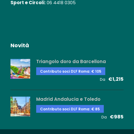
Sport e Circoli:
06 4418 0305
Novità
Triangolo doro da Barcellona
Contributo soci DLF Roma: € 105
€1,215
Da
Madrid Andalucia e Toledo
Contributo soci DLF Roma: € 85
€985
Da