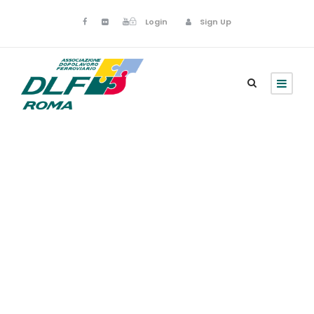
Login
Sign Up
Inceptos Bibm
Sem