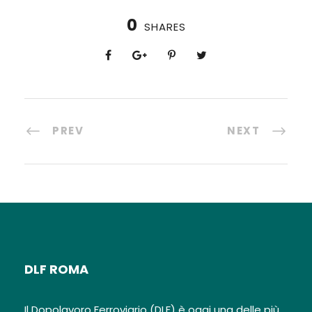
0
SHARES
PREV
NEXT
DLF ROMA
Il Dopolavoro Ferroviario (DLF) è oggi una delle più