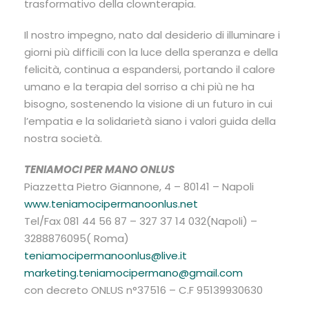
trasformativo della clownterapia.
Il nostro impegno, nato dal desiderio di illuminare i
giorni più difficili con la luce della speranza e della
felicità, continua a espandersi, portando il calore
umano e la terapia del sorriso a chi più ne ha
bisogno, sostenendo la visione di un futuro in cui
l’empatia e la solidarietà siano i valori guida della
nostra società.
TENIAMOCI PER MANO ONLUS
Piazzetta Pietro Giannone, 4 – 80141 – Napoli
www.teniamocipermanoonlus.net
Tel/Fax 081 44 56 87 – 327 37 14 032(Napoli) –
3288876095( Roma)
teniamocipermanoonlus@live.it
marketing.teniamocipermano@gmail.com
con decreto ONLUS n°37516 – C.F 95139930630