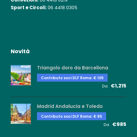
Sport e Circoli:
06 4418 0305
Novità
Triangolo doro da Barcellona
Contributo soci DLF Roma: € 105
€1,215
Da
Madrid Andalucia e Toledo
Contributo soci DLF Roma: € 85
€985
Da