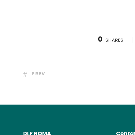
0
SHARES
PREV
DLF ROMA
Contat