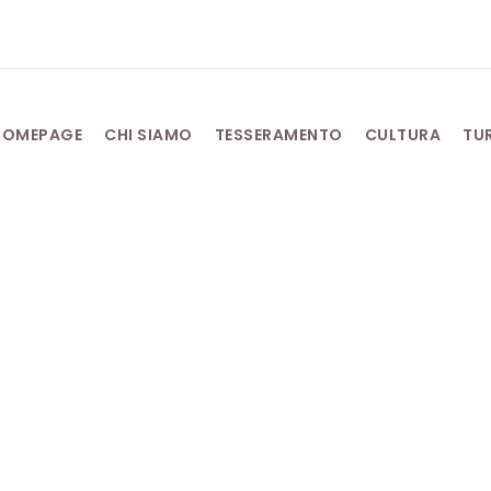
HOMEPAGE
CHI SIAMO
TESSERAMENTO
CULTURA
TU
 delle buone maest