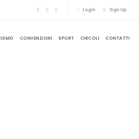
Login
Sign Up
RISMO
CONVENZIONI
SPORT
CIRCOLI
CONTATTI
re di Bruno