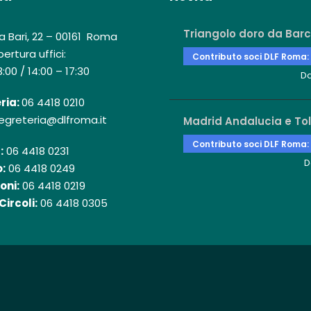
Triangolo doro da Barc
a Bari, 22 – 00161 Roma
ertura uffici:
Contributo soci DLF Roma:
3:00 / 14:00 – 17:30
D
ria:
06 4418 0210
egreteria@dlfroma.it
Madrid Andalucia e To
Contributo soci DLF Roma:
:
06 4418 0231
D
:
06 4418 0249
oni:
06 4418 0219
Circoli:
06 4418 0305