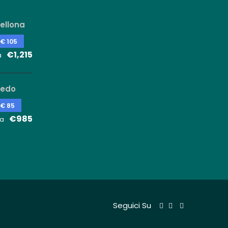
ellona
 € 105
€1,215
a
ledo
 € 85
€985
a
Seguici Su