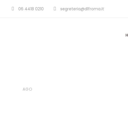
06 4418 0210
segreteria@dlfroma.it
30
Poesie
Filastrocca
AGO
Tognolini