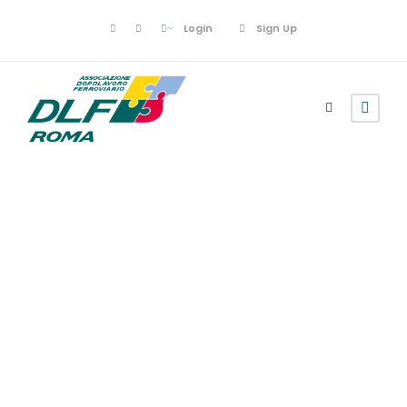
Login
Sign Up
Poesie
Cesare Pavese –
Estate