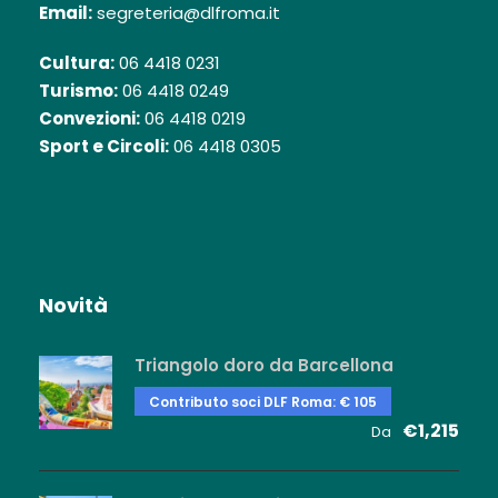
Email:
segreteria@dlfroma.it
Cultura:
06 4418 0231
Turismo:
06 4418 0249
Convezioni:
06 4418 0219
Sport e Circoli:
06 4418 0305
Novità
Triangolo doro da Barcellona
Contributo soci DLF Roma: € 105
€1,215
Da