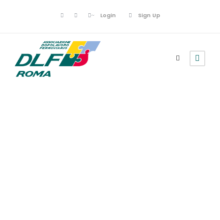
Login
Sign Up
Poesie
A Roma sepolta
nelle sue rovine di
Francisco de
Quevedo