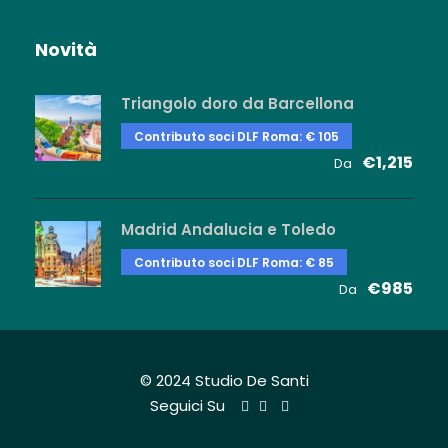
Novità
Triangolo doro da Barcellona
Contributo soci DLF Roma: € 105
€1,215
Da
Madrid Andalucia e Toledo
Contributo soci DLF Roma: € 85
€985
Da
© 2024 Studio De Santi
Seguici Su