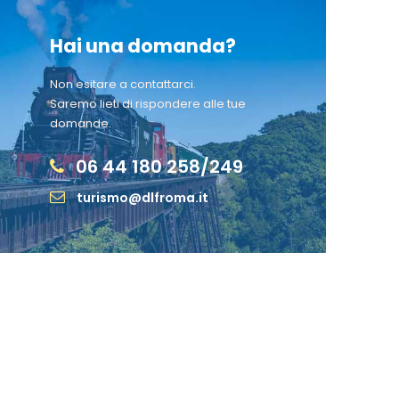
Hai una domanda?
Non esitare a contattarci.
Saremo lieti di rispondere alle tue
domande.
06 44 180 258/249
turismo@dlfroma.it