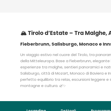
🏔️ Tirolo d’Estate – Tra Malghe, A
Fieberbrunn, Salisburgo, Monaco e Inn
Un viaggio estivo nel cuore del Tirolo, tra panoram
della Mitteleuropa. Base a Fieberbrunn, elegante l
esperienze tra malghe, sentieri panoramici e natura
Salisburgo, città di Mozart, Monaco di Baviera e In
perfetto equilibrio tra relax, escursioni leggere 
montagne e cultura. 🌿✨
Locandina
Dettagli
Programm