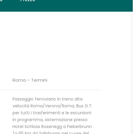
Roma – Termini
Passaggio ferroviario in treno alta
velocità Roma/Verona/Roma, Bus G.T.
per tutti i trasferimenti e le escursioni
in programma, sistemazione presso
Hotel Schloss Rosenegg a Fieberbrunn
(a 65 km da Salisburgo nel cuore del