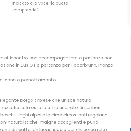
indicato alla voce “la quota
comprende”
ermini, incontro con accompagnatore e partenza con
emazione in Bus GT e partenza per Fieberbrunn. Pranzo
vate, cena e pernottamento
 elegante borgo tirolese che unisce natura
ozzafiato. In estate offre una rete di sentieri
chi, i laghi alpini e le cime circostanti regalano
zioni naturalistiche, malghe accoglienti e punti
nti di risalita. Un luogo ideale per chi cerca relax,