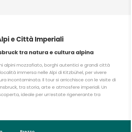
lpi e Città Imperiali
sbruck tra natura e cultura alpina
i alpini mozzafiato, borghi autentici e grandi città
ocalità immersa nelle Alpi di Kitzbühel, per vivere
 incontaminata. Il tour si arricchisce con le visite di
nsbruck, tra storia, arte e atmosfere imperiali. Un
e scoperta, ideale per un’estate rigenerante tra
a
Prezzo