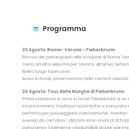
Programma
23 Agosto: Roma– Verona – Fieberbrunn
Ritrovo dei partecipanti alla stazione di Roma T
treno ad alta velocità per Verona. All’arrivo sist
libero lungo il percorso.
Arrivo in hotel, sistemazione nelle camere riser
24 Agosto: Tour delle Malghe di Fieberbrunn
Prima colazione e cena in hotel. Fieberbrunn è un
incontaminata, tradizioni autentiche e panorami m
perfetta per passeggiate panoramiche, mentre i bos
scenari da cartolina. I dintorni sono ricchi di attra
panoramici facilmente raggiungibili grazie agli impia