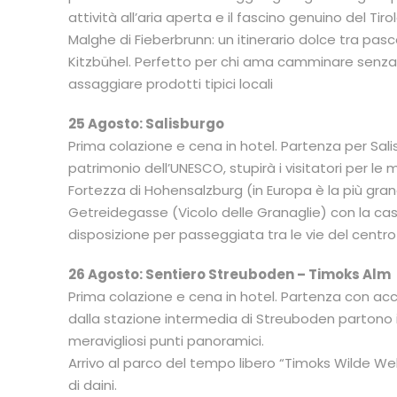
attività all’aria aperta e il fascino genuino del T
Malghe di Fieberbrunn: un itinerario dolce tra pascoli
Kitzbühel. Perfetto per chi ama camminare senza 
assaggiare prodotti tipici locali
25 Agosto: Salisburgo
Prima colazione e cena in hotel. Partenza per Salisb
patrimonio dell’UNESCO, stupirà i visitatori per le mo
Fortezza di Hohensalzburg (in Europa è la più gra
Getreidegasse (Vicolo delle Granaglie) con la cas
disposizione per passeggiata tra le vie del centro
26 Agosto: Sentiero Streuboden – Timoks Alm
Prima colazione e cena in hotel. Partenza con ac
dalla stazione intermedia di Streuboden partono i
meravigliosi punti panoramici.
Arrivo al parco del tempo libero “Timoks Wilde W
di daini.