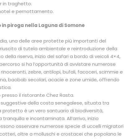
r in traghetto.
n hotel e pernottamento.
o in piroga nella Laguna di Somone
ndia, una delle aree protette più importanti del
uscito di tutela ambientale e reintroduzione della
 della riserva, inizio del safari a bordo di veicoli 4×4,
percorso si ha l’opportunità di avvistare numerose
 rinoceronti, zebre, antilopi, bufali, facoceri, scimmie e
vana, baobab secolari, acacie e zone umide, offrendo
stica.
resso il ristorante Chez Rasta.
 suggestive della costa senegalese, situata tra
rotetto è un vero santuario di biodiversità,
anquilla e incontaminata. All’arrivo, inizio
possono osservare numerose specie di uccelli migratori
enicotteri, oltre a molluschi e crostacei che popolano le