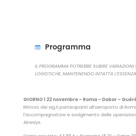
Programma
IL PROGRAMMA POTREBBE SUBIRE VARIAZIONI 
LOGISTICHE, MANTENENDO INTATTA L’ESSENZA
GIORNO 1 22 novembre – Roma – Dakar – Guér
Ritrovo dei sig.ri partecipanti all’aeroporto di Ro
l’accompagnatore e svolgimento delle operazioni 
Airways.
Orario previsto: AZ 854 – Fiumicino 15.10 – Dakar 20