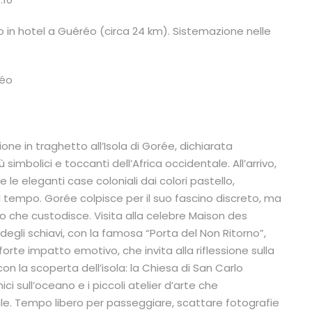
to in hotel a Guéréo (circa 24 km). Sistemazione nelle
réo
ne in traghetto all’Isola di Gorée, dichiarata
imbolici e toccanti dell’Africa occidentale. All’arrivo,
le eleganti case coloniali dai colori pastello,
 tempo. Gorée colpisce per il suo fascino discreto, ma
o che custodisce. Visita alla celebre Maison des
egli schiavi, con la famosa “Porta del Non Ritorno”,
rte impatto emotivo, che invita alla riflessione sulla
n la scoperta dell’isola: la Chiesa di San Carlo
ci sull’oceano e i piccoli atelier d’arte che
ocale. Tempo libero per passeggiare, scattare fotografie