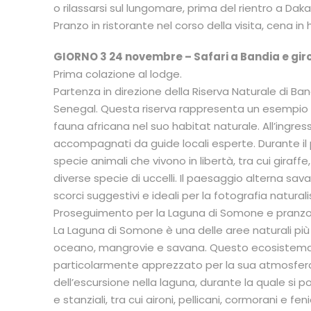
o rilassarsi sul lungomare, prima del rientro a Daka
Pranzo in ristorante nel corso della visita, cena i
GIORNO 3 24 novembre – Safari a Bandia e gir
Prima colazione al lodge.
Partenza in direzione della Riserva Naturale di Ba
Senegal. Questa riserva rappresenta un esempio ri
fauna africana nel suo habitat naturale. All’ingresso
accompagnati da guide locali esperte. Durante il 
specie animali che vivono in libertà, tra cui giraffe,
diverse specie di uccelli. Il paesaggio alterna sa
scorci suggestivi e ideali per la fotografia naturali
Proseguimento per la Laguna di Somone e pranzo p
La Laguna di Somone è una delle aree naturali più
oceano, mangrovie e savana. Questo ecosistema p
particolarmente apprezzato per la sua atmosfera tr
dell’escursione nella laguna, durante la quale si 
e stanziali, tra cui aironi, pellicani, cormorani e f