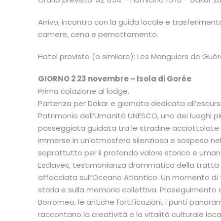
Arrivo, incontro con la guida locale e trasferimen
camere, cena e pernottamento.
Hotel previsto (o similare): Les Manguiers de Gué
GIORNO 2 23 novembre – Isola di Gorée
Prima colazione al lodge.
Partenza per Dakar e giornata dedicata all’escursio
Patrimonio dell’Umanità UNESCO, uno dei luoghi più s
passeggiata guidata tra le stradine acciottolate e 
immerse in un’atmosfera silenziosa e sospesa nel
soprattutto per il profondo valore storico e uman
Esclaves, testimonianza drammatica della tratta d
affacciata sull’Oceano Atlantico. Un momento di fo
storia e sulla memoria collettiva. Proseguimento co
Borromeo, le antiche fortificazioni, i punti panorami
raccontano la creatività e la vitalità culturale l