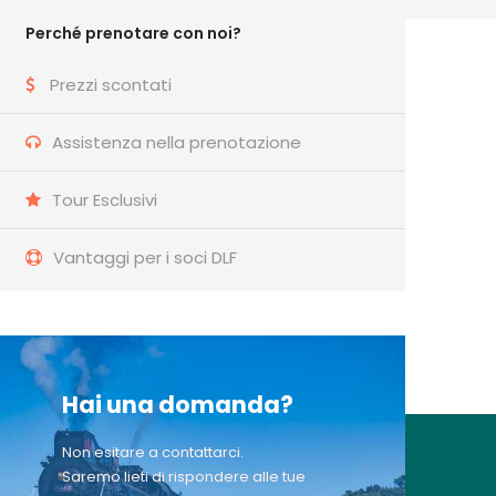
Perché prenotare con noi?
Prezzi scontati
Assistenza nella prenotazione
Tour Esclusivi
Vantaggi per i soci DLF
Hai una domanda?
Non esitare a contattarci.
Saremo lieti di rispondere alle tue